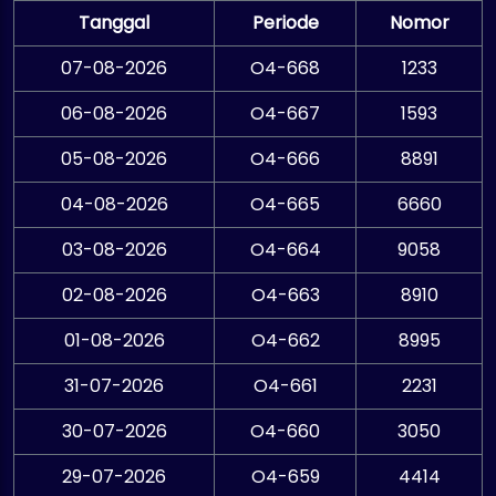
Tanggal
Periode
Nomor
07-08-2026
O4-668
1233
06-08-2026
O4-667
1593
05-08-2026
O4-666
8891
04-08-2026
O4-665
6660
03-08-2026
O4-664
9058
02-08-2026
O4-663
8910
01-08-2026
O4-662
8995
31-07-2026
O4-661
2231
30-07-2026
O4-660
3050
29-07-2026
O4-659
4414