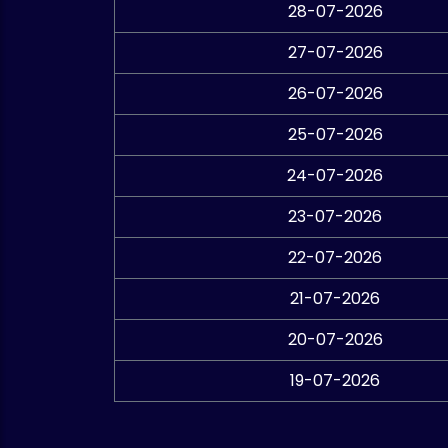
28-07-2026
27-07-2026
26-07-2026
25-07-2026
24-07-2026
23-07-2026
22-07-2026
21-07-2026
20-07-2026
19-07-2026