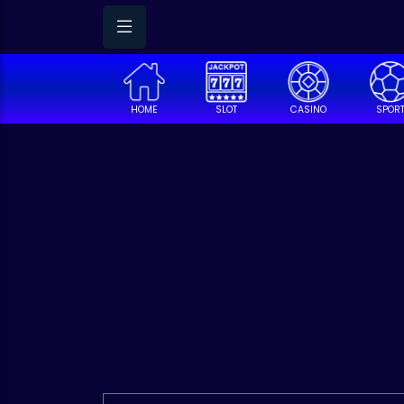
HOME
SLOT
CASINO
SPOR