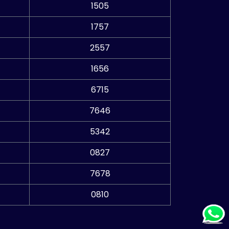
1505
1757
2557
1656
6715
7646
5342
0827
7678
0810