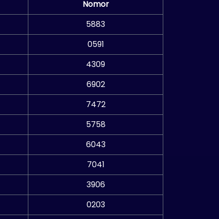
Nomor
5883
0591
4309
6902
7472
5758
6043
7041
3906
0203