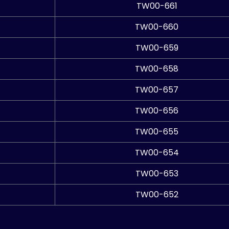
TW00-661
TW00-660
TW00-659
TW00-658
TW00-657
TW00-656
TW00-655
TW00-654
TW00-653
TW00-652