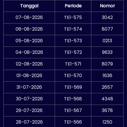
Tanggal
Periode
Nomor
07-08-2026
TE1-575
3042
06-08-2026
TE1-574
8077
05-08-2026
TE1-573
0213
04-08-2026
TE1-572
9633
02-08-2026
TE1-571
8079
01-08-2026
TE1-570
1636
31-07-2026
TE1-569
2657
30-07-2026
TE1-568
4348
29-07-2026
TE1-567
3678
28-07-2026
TE1-566
1250