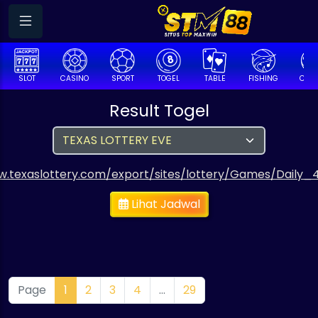
SLOT
CASINO
SPORT
TOGEL
TABLE
FISHING
COCK
Result Togel
w.texaslottery.com/export/sites/lottery/Games/Daily_4
Lihat Jadwal
Page
1
2
3
4
...
29