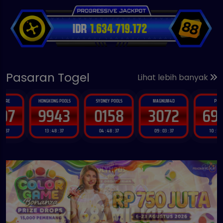
Pasaran Togel
Lihat lebih banyak
HONGKONG POOLS
SYDNEY POOLS
MAGNUM4D
PCSO
9943
0158
3072
6964
13 : 48 : 35
04 : 48 : 35
09 : 03 : 35
10 : 58 : 35