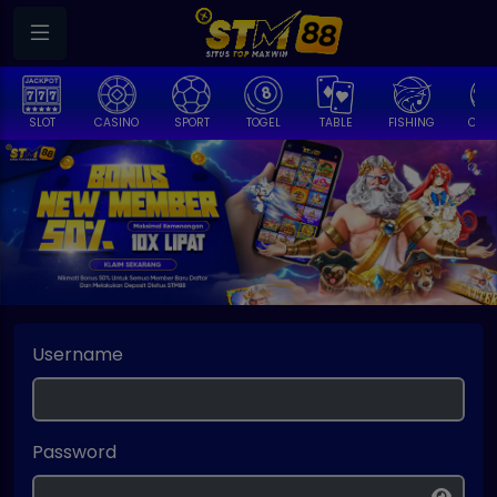
SLOT
CASINO
SPORT
TOGEL
TABLE
FISHING
COCK
Username
Password